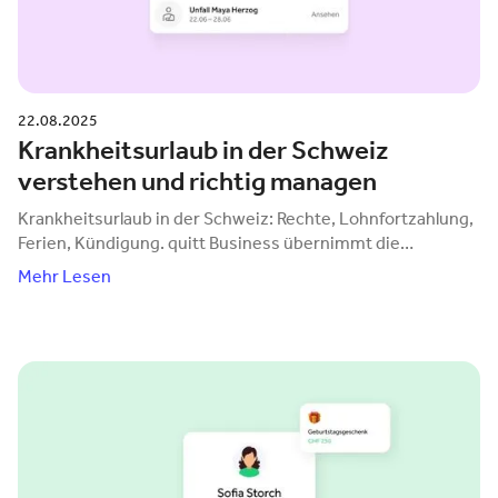
22.08.2025
Krankheitsurlaub in der Schweiz
verstehen und richtig managen
Krankheitsurlaub in der Schweiz: Rechte, Lohnfortzahlung,
Ferien, Kündigung. quitt Business übernimmt die
transparente und rechtssichere Lohnverwaltung.
Mehr Lesen