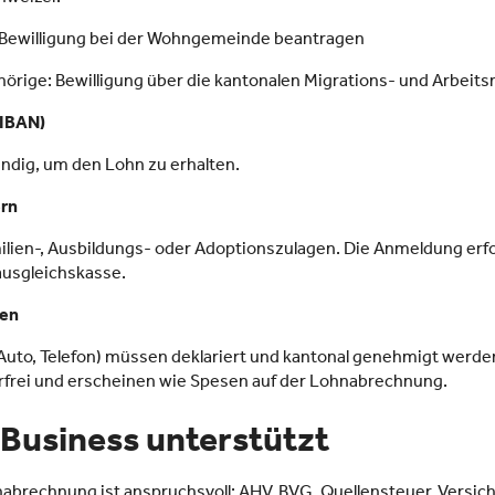
 Bewilligung bei der Wohngemeinde beantragen
hörige: Bewilligung über die kantonalen Migrations- und Arbei
(IBAN)
endig, um den Lohn zu erhalten.
ern
milien-, Ausbildungs- oder Adoptionszulagen. Die Anmeldung erfo
ausgleichskasse.
gen
 Auto, Telefon) müssen deklariert und kantonal genehmigt werd
rfrei und erscheinen wie Spesen auf der Lohnabrechnung.
 Business unterstützt
abrechnung ist anspruchsvoll: AHV, BVG, Quellensteuer, Versic