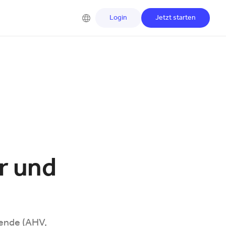
Login
Jetzt starten
r und
tende (AHV,