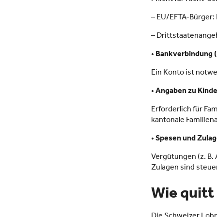
– EU/EFTA-Bürger:
– Drittstaatenange
•
Bankverbindung 
Ein Konto ist notw
•
Angaben zu Kind
Erforderlich für Fa
kantonale Familien
•
Spesen und Zula
Vergütungen (z. B.
Zulagen sind steue
Wie quitt
Die Schweizer Lohn