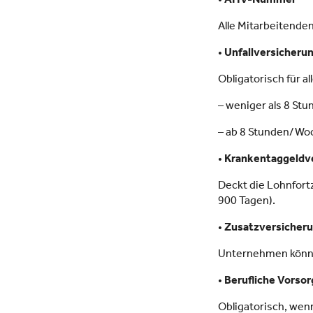
Alle Mitarbeitend
•
Unfallversicheru
Obligatorisch für a
– weniger als 8 St
– ab 8 Stunden/Woc
•
Krankentaggeldver
Deckt die Lohnfort
900 Tagen).
•
Zusatzversicherung
Unternehmen können
•
Berufliche Vorso
Obligatorisch, wenn