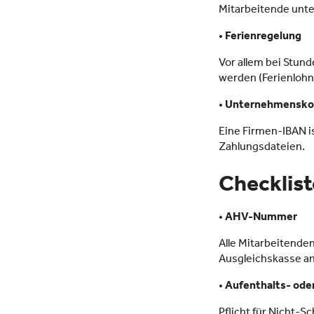
Mitarbeitende unter
•
Ferienregelung
Vor allem bei Stun
werden (Ferienlohn
•
Unternehmenskon
Eine Firmen-IBAN is
Zahlungsdateien.
Checklist
•
AHV-Nummer
Alle Mitarbeitende
Ausgleichskasse an
•
Aufenthalts- ode
Pflicht für Nicht-S