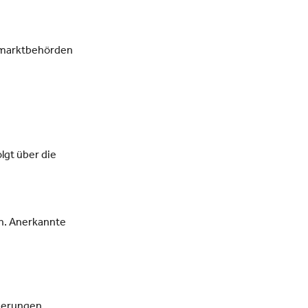
tsmarktbehörden
lgt über die
en. Anerkannte
herungen,