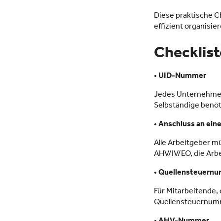
Diese praktische Ch
effizient organisier
Checklis
•
UID-Nummer
Jedes Unternehmen
Selbständige benöt
•
Anschluss an ein
Alle Arbeitgeber m
AHV/IV/EO, die Arb
•
Quellensteuern
Für Mitarbeitende,
Quellensteuernumm
•
AHV-Nummer