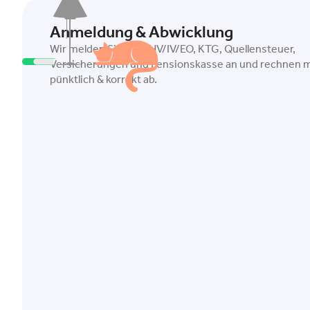
Anmeldung & Abwicklung
Wir melden Sie bei AHV/IV/EO, KTG, Quellensteuer,
Versicherungen und Pensionskasse an und rechnen mi
pünktlich & korrekt ab.